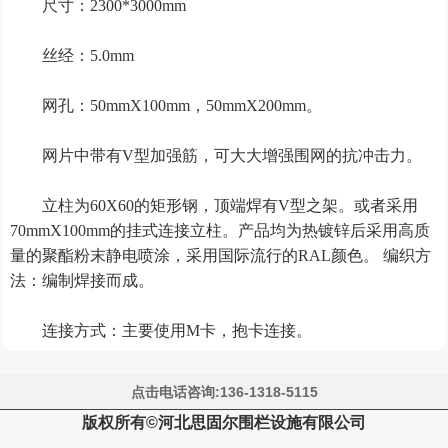
尺寸：
2300*3000mm
丝经：
5.0mm
网孔：
50mmX100mm，50mmX200mm。
网片中带有
V型加强筋，可大大增强围网的抗冲击力。
立柱为
60X60的矩形钢，顶端焊有V型之架。或者采用
70mmX100mm的挂式连接立柱。产品均为热镀锌后采用高质
量的聚酯粉末静电喷涂，采用国际流行的RAL颜色。 编织方
法：编制焊接而成。
连接方式：主要使用
M卡，抱卡连接。
点击电话咨询:136-1318-5115
版权所有©河北思固尔围栏设施有限公司