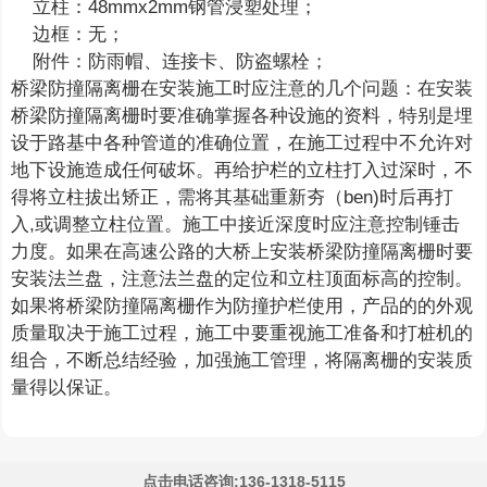
立柱：48mmx2mm钢管浸塑处理；
边框：无；
附件：防雨帽、连接卡、防盗螺栓；
桥梁防撞隔离栅在安装施工时应注意的几个问题：在安装
桥梁防撞隔离栅时要准确掌握各种设施的资料，特别是埋
设于路基中各种管道的准确位置，在施工过程中不允许对
地下设施造成任何破坏。再给护栏的立柱打入过深时，不
得将立柱拔出矫正，需将其基础重新夯（ben)时后再打
入,或调整立柱位置。施工中接近深度时应注意控制锤击
力度。如果在高速公路的大桥上安装桥梁防撞隔离栅时要
安装法兰盘，注意法兰盘的定位和立柱顶面标高的控制。
如果将桥梁防撞隔离栅作为防撞护栏使用，产品的的外观
质量取决于施工过程，施工中要重视施工准备和打桩机的
组合，不断总结经验，加强施工管理，将隔离栅的安装质
量得以保证。
点击电话咨询:136-1318-5115